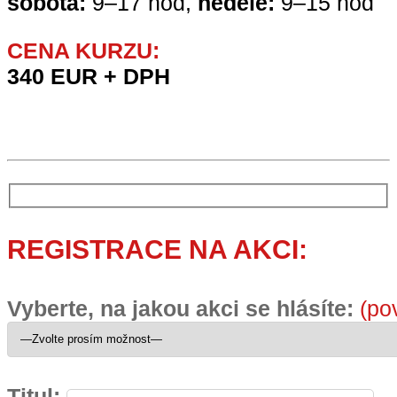
sobota:
9–17 hod,
neděle:
9–15 hod
CENA KURZU:
340 EUR + DPH
REGISTRACE NA AKCI:
Vyberte, na jakou akci se hlásíte:
(po
Titul: