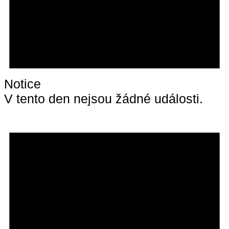
Notice
V tento den nejsou žádné události.