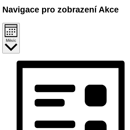
Navigace pro zobrazení Akce
Měsíc