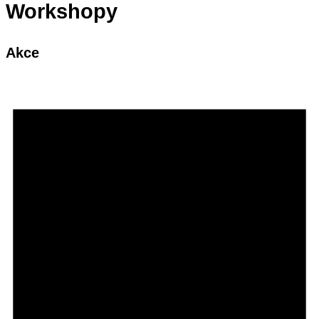
Workshopy
Akce