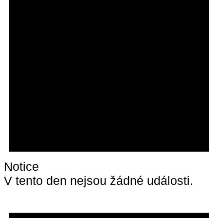
Notice
V tento den nejsou žádné události.