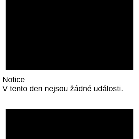
Notice
V tento den nejsou žádné události.