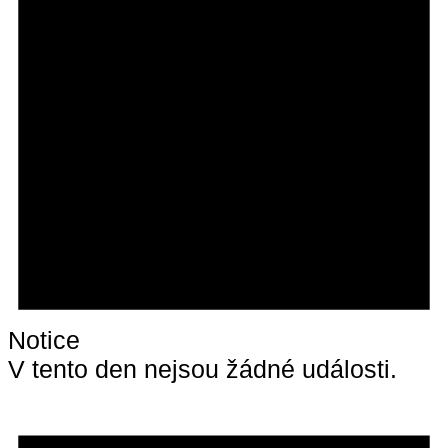
Notice
V tento den nejsou žádné události.